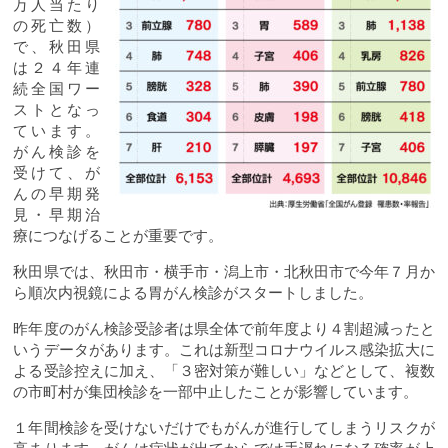
万人当たり
の死亡数）
で、秋田県
は２４年連
続全国ワー
ストとなっ
ています。
がん検診を
受けて、が
んの早期発
見・早期治
療につなげることが重要です。
秋田県では、秋田市・横手市・潟上市・北秋田市で今年７月か
ら順次内視鏡による胃がん検診がスタートしました。
昨年度のがん検診受診者は県全体で前年度より４割超減ったと
いうデータがあります。これは新型コロナウイルス感染拡大に
よる受診控えに加え、「３密対策が難しい」などとして、複数
の市町村が集団検診を一部中止したことが影響しています。
１年間検診を受けないだけでもがんが進行してしまうリスクが