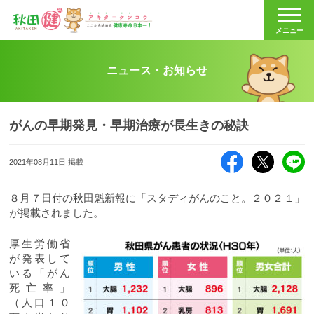
秋田健
メニュー
ニュース・お知らせ
がんの早期発見・早期治療が長生きの秘訣
Facebook
X（旧Twitte
LI
2021年08月11日 掲載
８月７日付の秋田魁新報に「スタディがんのこと。２０２１」
が掲載されました。
厚生労働省
が発表して
いる「がん
死亡率」
（人口１０