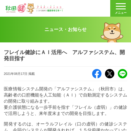
秋田健
メニュー
ニュース・お知らせ
フレイル健診にＡＩ活用へ アルファシステム、開
発目指す
Facebook
X（旧Twitte
LI
2021年08月17日 掲載
医療情報システム開発の「アルファシステム」（秋田市）は、
高齢者の口腔機能を人工知能（ＡＩ）で自動測定するシステム
の開発に取り組みます。
要介護状態になる一歩手前を指す「フレイル（虚弱）」の健診
で活用しようと、来年度末までの開発を目指します。
開発するのは、オーラルフレイル（口の虚弱）の健診システ
ム。今回のシステムが開発されれば、１５分前後かかっていた