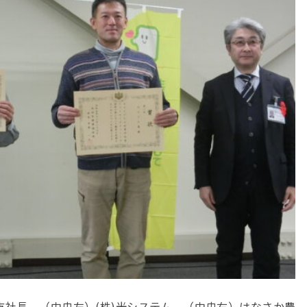
社長、（中央左）(株)光システム、（中央右）はなさか農