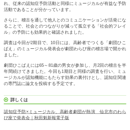
れ、従来の認知症予防活動と同様にミュージカルが有益な予防
活動であることが分かっています。
さらに、稽古を通して他人とのコミュニケーションが活発にな
ることで、社会とのつながりが減って孤立する「社会的フレイ
ル」の予防にも効果的と確認されました。
調査は今回が2期目で、10日には、高齢者でつくる「劇団ひこ
ばえ」のミュージカル発表会が劇団わらび座の稽古場で開かれ
ました。
劇団ひこばえには65～81歳の男女が参加し、月2回の稽古を半
年間続けてきました。今回も1期目と同様の調査を行い、ミュ
ージカルが認知機能にもたらす効果の裏付けとし、認知症関連
の専門誌に論文を投稿する予定です。
詳しくは
認知症予防×ミュージカル、高齢者劇団が熱演 仙北市のわら
び座で発表会｜秋田魁新報電子版