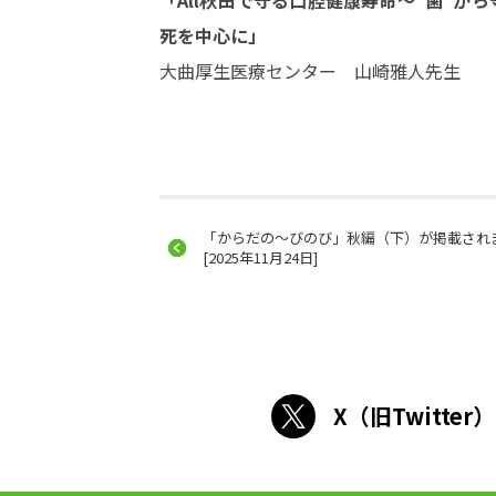
「All秋田で守る口腔健康寿命～“歯”
死を中心に」
大曲厚生医療センター 山崎雅人先生
「からだの～びのび」秋編（下）が掲載され
[2025年11月24日]
X（旧Twitter）