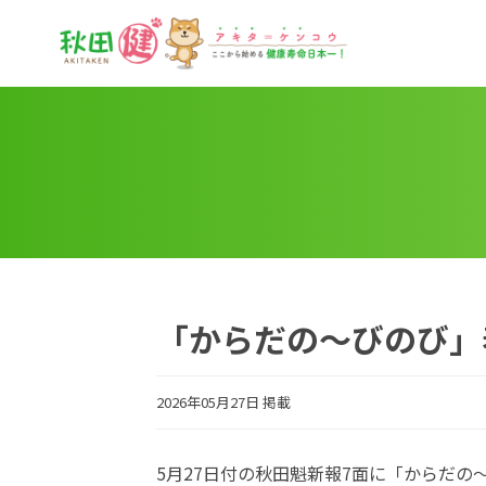
秋田健
「からだの～びのび」
2026年05月27日 掲載
5月27日付の秋田魁新報7面に「からだ