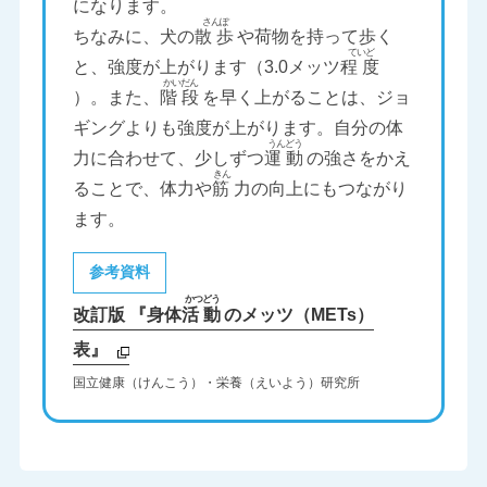
になります。
ちなみに、犬の
散歩
や荷物を持って歩く
と、強度が上がります（3.0メッツ
程度
）。また、
階段
を早く上がることは、ジョ
ギングよりも強度が上がります。自分の体
力に合わせて、少しずつ
運動
の強さをかえ
ることで、体力や
筋
力の向上にもつながり
ます。
参考資料
改訂版 『身体
活動
のメッツ（METs）
表』
国立健康（けんこう）・栄養（えいよう）研究所