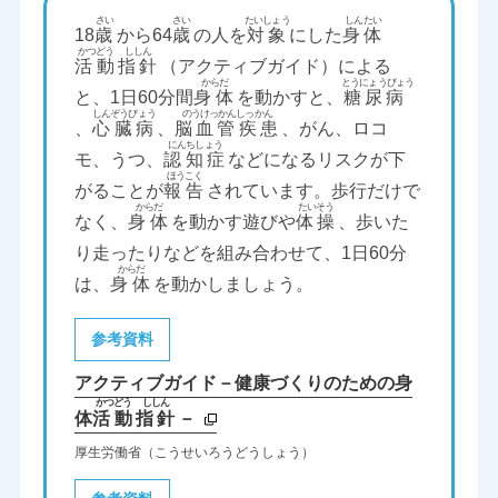
18
歳
から64
歳
の人を
対象
にした
身体
活動
指針
（アクティブガイド）による
と、1日60分間
身体
を動かすと、
糖尿病
、
心臓病
、
脳血管疾患
、がん、ロコ
モ、うつ、
認知症
などになるリスクが下
がることが
報告
されています。歩行だけで
なく、
身体
を動かす遊びや
体操
、歩いた
り走ったりなどを組み合わせて、1日60分
は、
身体
を動かしましょう。
参考資料
アクティブガイド－健康づくりのための身
体
活動
指針
－
厚生労働省（こうせいろうどうしょう）