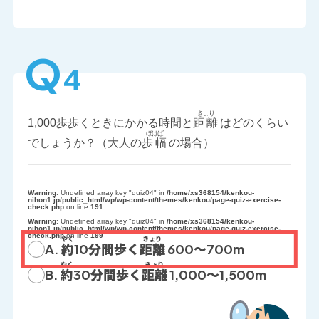
Q
4
1,000歩歩くときにかかる時間と
距離
はどのくらい
でしょうか？（大人の
歩幅
の場合）
Warning
: Undefined array key "quiz04" in
/home/xs368154/kenkou-
nihon1.jp/public_html/wp/wp-content/themes/kenkou/page-quiz-exercise-
check.php
on line
191
Warning
: Undefined array key "quiz04" in
/home/xs368154/kenkou-
nihon1.jp/public_html/wp/wp-content/themes/kenkou/page-quiz-exercise-
check.php
on line
199
A.
約
10分間歩く
距離
600～700m
B.
約
30分間歩く
距離
1,000～1,500m