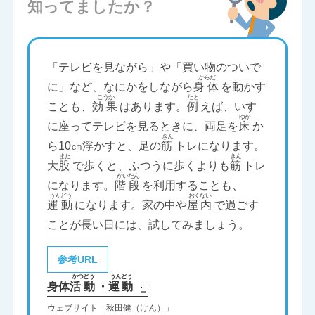
知ってましたか？
「テレビを見ながら」や「買い物のついで
に」など、なにかをしながら
身体
を動かす
ことも、
効果
はあります。
例
えば、いす
に座ってテレビを見るときに、両足を
床
か
ら10㎝浮かすと、足の
筋
トレになります。
大
股
で歩くと、ふつうに歩くよりも
筋
トレ
になります。
階段
を利用することも、
運動
になります。家の中や
屋内
で過ごす
ことが長い日には、試してみましょう。
参考URL
身体
活動
・
運動
ウェブサイト「秋田健（けん）」