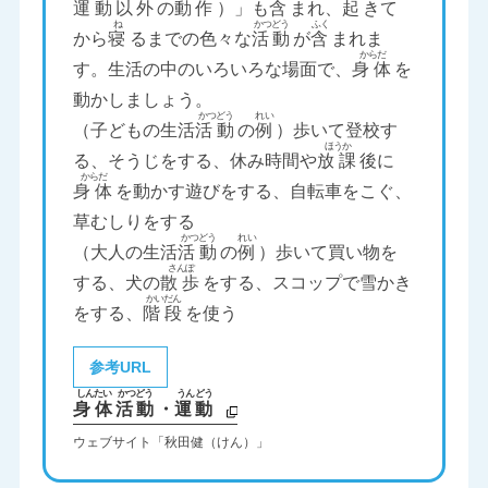
運動
以外
の
動作
）」も
含
まれ、
起
きて
から
寝
るまでの色々な
活動
が
含
まれま
す。生活の中のいろいろな場面で、
身体
を
動かしましょう。
（子どもの生活
活動
の
例
）歩いて登校す
る、そうじをする、休み時間や
放課
後に
身体
を動かす遊びをする、自転車をこぐ、
草むしりをする
（大人の生活
活動
の
例
）歩いて買い物を
する、犬の
散歩
をする、スコップで雪かき
をする、
階段
を使う
参考URL
身体
活動
・
運動
ウェブサイト「秋田健（けん）」