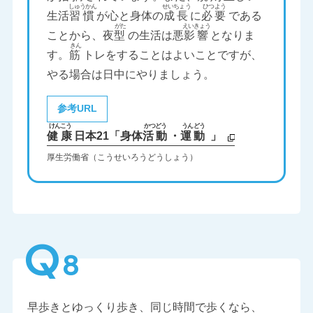
生活
習慣
が心と身体の
成長
に
必要
である
ことから、夜
型
の生活は悪
影響
となりま
す。
筋
トレをすることはよいことですが、
やる場合は日中にやりましょう。
参考URL
健康
日本21「身体
活動
・
運動
」
厚生労働省（こうせいろうどうしょう）
Q
8
早歩きとゆっくり歩き、同じ時間で歩くなら、