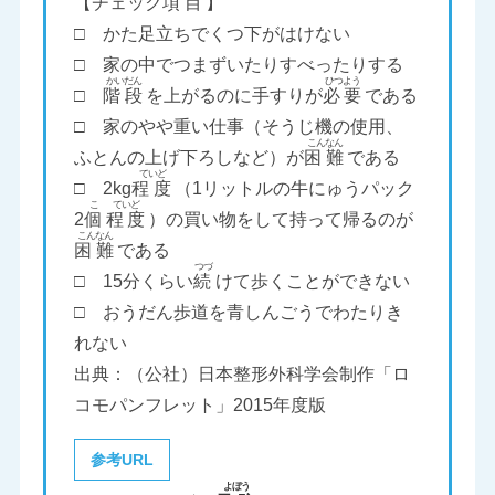
【チェック
項目
】
□ かた足立ちでくつ下がはけない
□ 家の中でつまずいたりすべったりする
□
階段
を上がるのに手すりが
必要
である
□ 家のやや重い仕事（そうじ機の使用、
ふとんの上げ下ろしなど）が
困難
である
□ 2kg
程度
（1リットルの牛にゅうパック
2
個
程度
）の買い物をして持って帰るのが
困難
である
□ 15分くらい
続
けて歩くことができない
□ おうだん歩道を青しんごうでわたりき
れない
出典：（公社）日本整形外科学会制作「ロ
コモパンフレット」2015年度版
参考URL