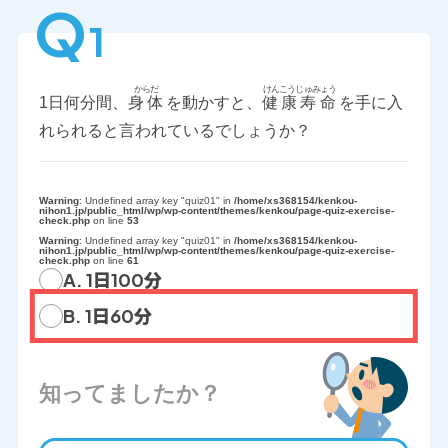
Q
1
1日何分間、
身体
を動かすと、
健康寿命
を手に入
れられると言われているでしょうか？
Warning
: Undefined array key "quiz01" in
/home/xs368154/kenkou-
nihon1.jp/public_html/wp/wp-content/themes/kenkou/page-quiz-exercise-
check.php
on line
53
Warning
: Undefined array key "quiz01" in
/home/xs368154/kenkou-
nihon1.jp/public_html/wp/wp-content/themes/kenkou/page-quiz-exercise-
check.php
on line
61
A. 1日100分
B. 1日60分
知ってましたか？