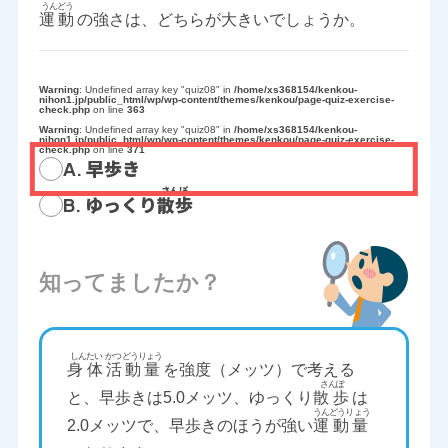
運動
の強さは、どちらが大きいでしょうか。
Warning
: Undefined array key "quiz08" in
/home/xs368154/kenkou-
nihon1.jp/public_html/wp/wp-content/themes/kenkou/page-quiz-exercise-
check.php
on line
363
Warning
: Undefined array key "quiz08" in
/home/xs368154/kenkou-
nihon1.jp/public_html/wp/wp-content/themes/kenkou/page-quiz-exercise-
check.php
on line
371
A. 早歩き
B. ゆっくり
散歩
知ってましたか？
身体
活動量
を強度（メッツ）で考える
と、早歩きは5.0メッツ、ゆっくり
散歩
は
2.0メッツで、早歩きのほうが強い
運動量