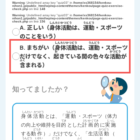
Warning
: Undefined array key "quiz03" in
/home/xs368154/kenkou-
nihon1.jp/public_html/wp/wp-content/themes/kenkou/page-quiz-exercise-
check.php
on line
148
Warning
: Undefined array key "quiz03" in
/home/xs368154/kenkou-
nihon1.jp/public_html/wp/wp-content/themes/kenkou/page-quiz-exercise-
check.php
on line
156
A. 正しい（
身体
活動
は、
運動
・スポーツ
のことをいう）
B. まちがい（
身体
活動
は、
運動
・スポーツ
だけでなく、
起
きている間の色々な
活動
が
含
まれる）
知ってましたか？
身体
活動
とは、「
運動
・スポーツ（体力
の向上や維持を目
的
とした
計画的
に
実施
する
動作
）」だけでなく、「生活
活動
（