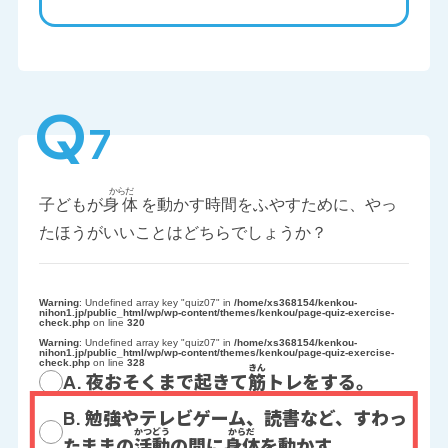
Q
7
子どもが
身体
を動かす時間をふやすために、やっ
たほうがいいことはどちらでしょうか？
Warning
: Undefined array key "quiz07" in
/home/xs368154/kenkou-
nihon1.jp/public_html/wp/wp-content/themes/kenkou/page-quiz-exercise-
check.php
on line
320
Warning
: Undefined array key "quiz07" in
/home/xs368154/kenkou-
nihon1.jp/public_html/wp/wp-content/themes/kenkou/page-quiz-exercise-
check.php
on line
328
A. 夜おそくまで起きて
筋
トレをする。
B. 勉強やテレビゲーム、読書など、すわっ
たままの
活動
の間に
身体
を動かす。