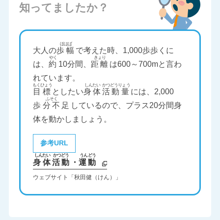
知ってましたか？
大人の
歩幅
で考えた時、1,000歩歩くに
は、
約
10分間、
距離
は600～700mと言わ
れています。
目標
としたい
身体
活動量
には、2,000
歩分不足
しているので、プラス20分間身
体を動かしましょう。
参考URL
身体
活動
・
運動
ウェブサイト「秋田健（けん）」