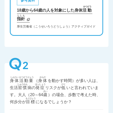
参考資料
18歳から64歳の人を対象にした身体
活動
ししん
指針
厚生労働省（こうせいろうどうしょう）アクティブガイド
Q
2
身体
活動量
（
身体
を動かす時間）が多い人は、
生活
習慣
病の
発症
リスクが
低
いと言われていま
す。大人（20～64
歳
）の場合、歩数で考えた時、
何歩分が
目標
になるでしょうか？