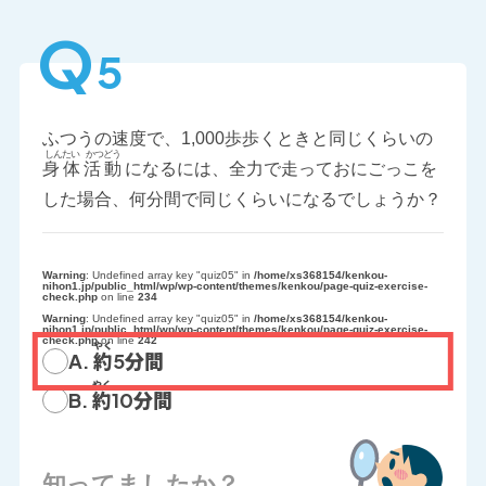
Q
5
ふつうの速度で、1,000歩歩くときと同じくらいの
身体
活動
になるには、全力で走っておにごっこを
した場合、何分間で同じくらいになるでしょうか？
Warning
: Undefined array key "quiz05" in
/home/xs368154/kenkou-
nihon1.jp/public_html/wp/wp-content/themes/kenkou/page-quiz-exercise-
check.php
on line
234
Warning
: Undefined array key "quiz05" in
/home/xs368154/kenkou-
nihon1.jp/public_html/wp/wp-content/themes/kenkou/page-quiz-exercise-
check.php
on line
242
A.
約
5分間
B.
約
10分間
知ってましたか？