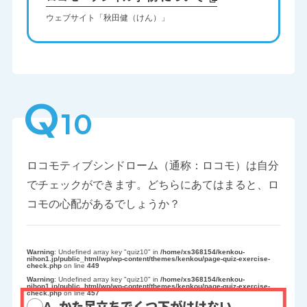
ウェブサイト「秋田健（けん）」
Q
10
ロコモティブシンドローム（通称：ロコモ）は自分
でチェックができます。どちらにあてはまると、ロ
コモの心配があるでしょうか？
Warning
: Undefined array key "quiz10" in
/home/xs368154/kenkou-
nihon1.jp/public_html/wp/wp-content/themes/kenkou/page-quiz-exercise-
check.php
on line
449
Warning
: Undefined array key "quiz10" in
/home/xs368154/kenkou-
nihon1.jp/public_html/wp/wp-content/themes/kenkou/page-quiz-exercise-
check.php
on line
457
A. かた足立ちでくつ下がはけない