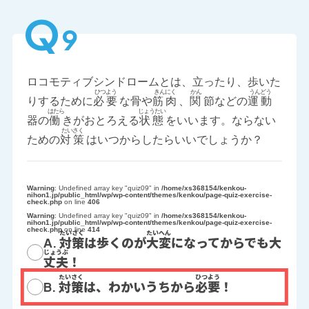
Q
9
ロコモティブシンドロームとは、立ったり、歩いた
りするために
必要
な骨や
筋肉
、
関
節などの
運動
器の
働
きがおとろえる
状態
をいいます。ならない
ための
対策
はいつからしたらいいでしょうか？
Warning
: Undefined array key "quiz09" in
/home/xs368154/kenkou-
nihon1.jp/public_html/wp/wp-content/themes/kenkou/page-quiz-exercise-
check.php
on line
406
Warning
: Undefined array key "quiz09" in
/home/xs368154/kenkou-
nihon1.jp/public_html/wp/wp-content/themes/kenkou/page-quiz-exercise-
check.php
on line
414
A.
対策
は歩くのが
大変
になってからでも大
丈夫
！
B.
対策
は、わかいうちから
必要
！