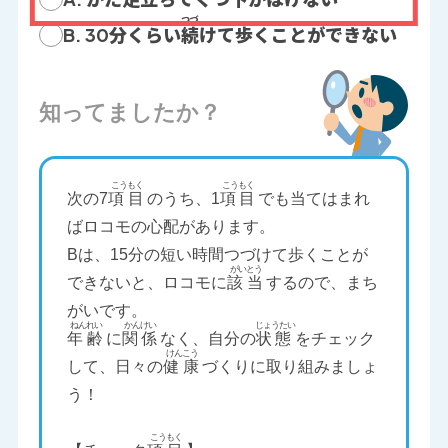
B. 30分くらい
続
けて歩くことができない
知ってましたか？
次の7
項目
のうち、1
項目
でも当てはまれ
ばロコモの心配があります。
Bは、15分の短い時間つづけて歩くことが
できないと、ロコモに
該当
するので、まち
がいです。
年齢
に
関係
なく、自分の
状態
をチェック
して、日々の
健康
づくりに取り組みましょ
う！