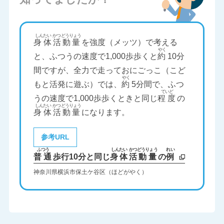
身体
活動量
を強度（メッツ）で考える
と、ふつうの速度で1,000歩歩くと
約
10分
間ですが、全力で走っておにごっこ（こど
もと活発に遊ぶ）では、
約
5分間で、ふつ
うの速度で1,000歩歩くときと同じ
程度
の
身体
活動量
になります。
参考URL
普通
歩行10分と同じ
身体
活動量
の
例
神奈川県横浜市保土ケ谷区（ほどがやく）