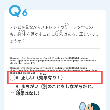
Q
6
テレビを見ながらストレッチや
筋
トレをするの
も、
身体
を動かすことに
効果
はある。正しいでし
ょうか？
Warning
: Undefined array key "quiz06" in
/home/xs368154/kenkou-
nihon1.jp/public_html/wp/wp-content/themes/kenkou/page-quiz-exercise-
check.php
on line
277
Warning
: Undefined array key "quiz06" in
/home/xs368154/kenkou-
nihon1.jp/public_html/wp/wp-content/themes/kenkou/page-quiz-exercise-
check.php
on line
285
A. 正しい（
効果
有り！）
B. まちがい（別のことをしながらだと、
効果
はなし）