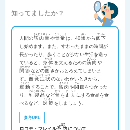
知ってましたか？
人間の
筋肉量
や
骨量
は、40
歳
から
低下
し始めます。また、すわったままの時間が
長かったり、歩くことが少ない生活を送っ
ていると、
身体
を支えるための
筋肉
や
関節
などの
働
きがおとろえてしまいま
す。
自覚症状
のないわかいときから、
運動
することで、
筋肉
や
関
節をつかった
り、
乳製品
など
骨
を
丈夫
にする食品を食
べるなど、
対策
をしましょう。
参考URL
ロコモ・フレイル
予防
について