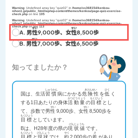
Warning
: Undefined array key "quiz02" in
/home/xs368154/kenkou-
nihon1.jp/public_html/wp/wp-content/themes/kenkou/page-quiz-exercise-
check.php
on line
105
Warning
: Undefined array key "quiz02" in
/home/xs368154/kenkou-
nihon1.jp/public_html/wp/wp-content/themes/kenkou/page-quiz-exercise-
check.php
on line
113
A. 男
性
9,000歩、女
性
8,500歩
B. 男
性
7,000歩、女性6,500歩
知ってましたか？
国は、生活
習慣
病にかかる
危険性
を
低
く
する1日あたりの身体
活動量
の
目標
とし
て、歩数で男
性
9,000歩、女
性
8,500歩を
目標
としています。
Bは、H28年度の県の
現状値
です。
目標
と
現状
では、
約
2,000歩の
差
があり