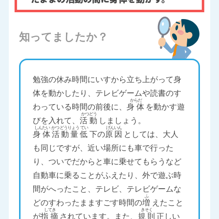
知ってましたか？
勉強の休み時間にいすから立ち上がって身
体を動かしたり、テレビゲームや読書のす
わっている時間の前後に、
身体
を動かす遊
びを入れて、
活動
しましょう。
身体
活動量
低
下の
原因
としては、大人
も同じですが、近い場所にも車で行った
り、ついでだからと車に乗せてもらうなど
自動車に乗ることがふえたり、外で遊ぶ時
間がへったこと、テレビ、テレビゲームな
どのすわったまますごす時間の
増
えたこと
が
指摘
されています。また、
規則
正しい