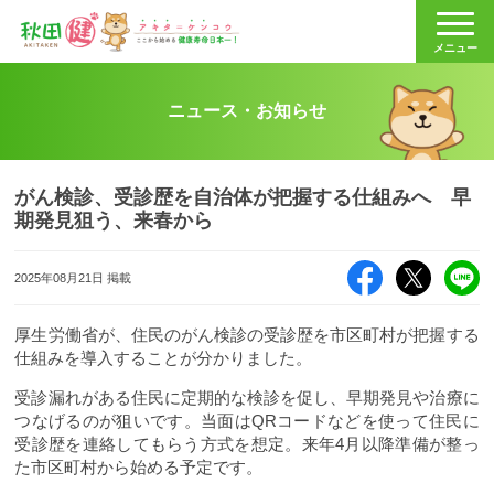
秋田健
メニュー
ニュース・お知らせ
がん検診、受診歴を自治体が把握する仕組みへ 早
期発見狙う、来春から
Facebook
X（旧Twitte
LI
2025年08月21日 掲載
厚生労働省が、住民のがん検診の受診歴を市区町村が把握する
仕組みを導入することが分かりました。
受診漏れがある住民に定期的な検診を促し、早期発見や治療に
つなげるのが狙いです。当面はQRコードなどを使って住民に
受診歴を連絡してもらう方式を想定。来年4月以降準備が整っ
た市区町村から始める予定です。