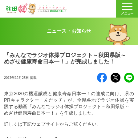
秋田健
メニュー
ニュース・お知らせ
「みんなでラジオ体操プロジェクト～秋田県版～
めざせ健康寿命日本一！」が完成しました！
Facebook
X（旧Twitte
LI
2017年12月25日 掲載
東京2020の機運醸成と健康寿命日本一！の達成に向け、県の
PRキャラクター「んだッチ」が、全県各地でラジオ体操を実
践する動画「みんなでラジオ体操プロジェクト～秋田県版～
めざせ健康寿命日本一！」を作成しました。
詳しくは下記ウェブサイトからご覧ください。