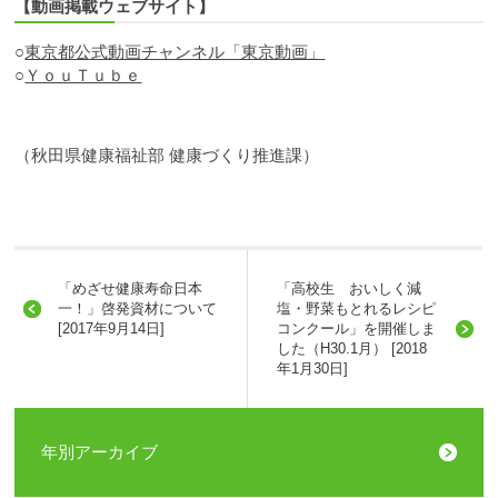
【動画掲載ウェブサイト】
○
東京都公式動画チャンネル「東京動画」
○
ＹｏｕＴｕｂｅ
（秋田県健康福祉部 健康づくり推進課）
「めざせ健康寿命日本
「高校生 おいしく減
一！」啓発資材について
塩・野菜もとれるレシピ
[2017年9月14日]
コンクール」を開催しま
した（H30.1月） [2018
年1月30日]
年別アーカイブ