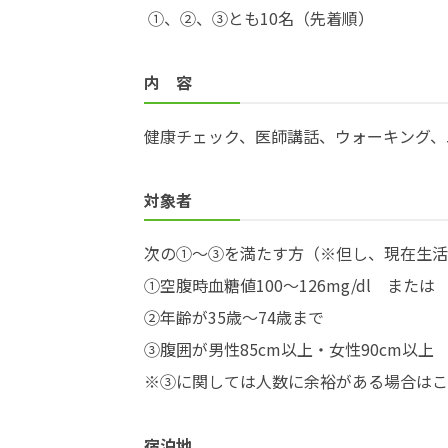
①、②、③とも10名（先着順）
内 容
健康チェック、医師講話、ウォーキング、
対象者
次の①～③を満たす方（※但し、現在生活
①空腹時血糖値100～126mg/dl または Hb
②年齢が35歳～74歳まで
③腹囲が男性85cm以上・女性90cm以上 
※③に関しては人数に余裕がある場合はこ
宿泊地