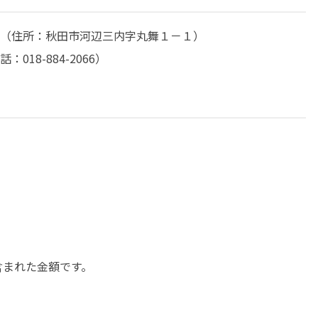
（住所：秋田市河辺三内字丸舞１－１）
18-884-2066）
含まれた金額です。