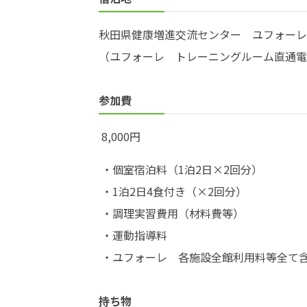
秋田県健康増進交流センター ユフォーレ
（ユフォーレ トレーニングルーム直通電話：0
参加費
8,000円
・個室宿泊料（1泊2日×2回分）
・1泊2日4食付き（×2回分）
・調理実習費用（材料費等）
・運動指導料
・ユフォーレ 各施設全館利用料等全て
持ち物