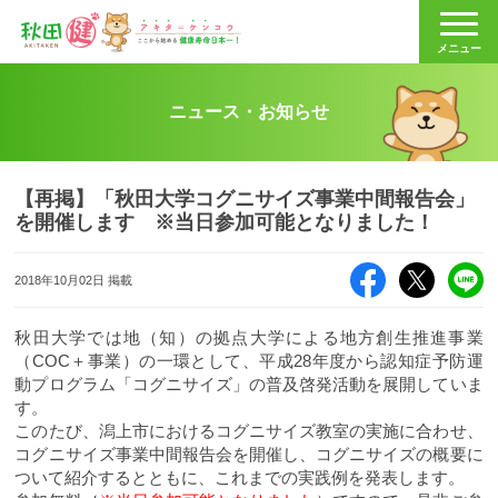
秋田健
メニュー
ニュース・お知らせ
【再掲】「秋田大学コグニサイズ事業中間報告会」
を開催します ※当日参加可能となりました！
Facebook
X（旧Twitte
LI
2018年10月02日 掲載
秋田大学では地（知）の拠点大学による地方創生推進事業
（COC＋事業）の一環として、平成28年度から認知症予防運
動プログラム「コグニサイズ」の普及啓発活動を展開していま
す。
このたび、潟上市におけるコグニサイズ教室の実施に合わせ、
コグニサイズ事業中間報告会を開催し、コグニサイズの概要に
ついて紹介するとともに、これまでの実践例を発表します。