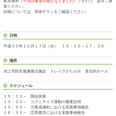
参加無料
（
※当日参加可能となりました
）ですので、是非ご参
加ください。
詳細については、別添チラシをご確認ください。
日時
平成３０年１０月１７日（水） １５：１５～１７：３０
場所
潟上市防災健康拠点施設 トレイクかたがみ 多目的ホール
スケジュール
１５：１５～ 開会挨拶
１５：２０～ コグニサイズ運動の概要説明
１５：５０～ ①東成瀬村における実践事例報告
１６：３０～ ②男鹿市における実践事例報告