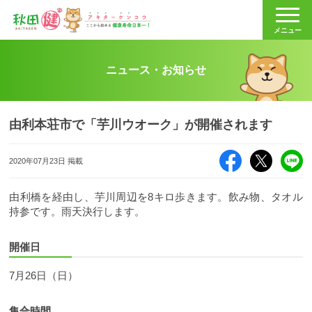
秋田健
メニュー
ニュース・お知らせ
由利本荘市で「芋川ウオーク」が開催されます
Facebook
X（旧Twitte
LI
2020年07月23日 掲載
由利橋を経由し、芋川周辺を8キロ歩きます。飲み物、タオル
持参です。雨天決行します。
開催日
7月26日（日）
集合時間