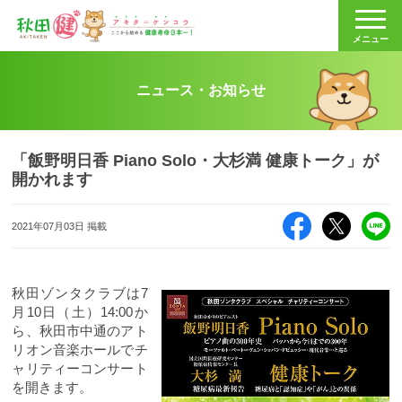
秋田健
メニュー
ニュース・お知らせ
「飯野明日香 Piano Solo・大杉満 健康トーク」が
開かれます
Facebook
X（旧Twitte
LI
2021年07月03日 掲載
秋田ゾンタクラブは7
月10日（土）14:00か
ら、秋田市中通のアト
リオン音楽ホールでチ
ャリティーコンサート
を開きます。