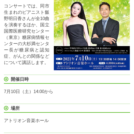
コンサートでは、同市
生まれのピアニスト飯
野明日香さんが全10曲
を演奏するほか、国立
国際医療研究センター
（東京）糖尿病情報セ
ンターの大杉満センタ
ー長が糖尿病と認知
症、がんとの関係など
について講話します。
開催日時
7月10日（土）14:00から
場所
アトリオン音楽ホール