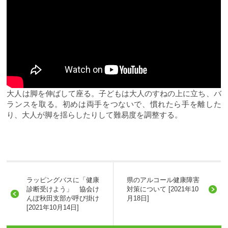
大人は脚を伸ばして座る。子どもは大人のすねの上に立ち、バ
ランスを取る。初めは両手をつないで、慣れたら手を離した
り、大人が脚を揺らしたりして難易度を調整する。
ラッピングバスに「健康
県のアルコール健康障害
診断受けよう」 協会け
対策について [2021年10
んぽ秋田支部が呼び掛け
月18日]
[2021年10月14日]