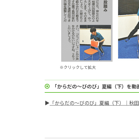
※クリックして拡大
「からだの～びのび」夏編（下）を動
▶
「からだの～びのび」夏編（下）｜秋田