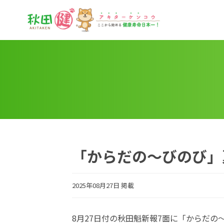
秋田健
「からだの～びのび」
2025年08月27日 掲載
8月27日付の秋田魁新報7面に「からだ