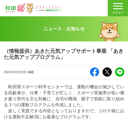
秋田健
メニュー
ニュース・お知らせ
（情報提供）あきた元気アップサポート事業 「あき
た元気アッププログラム」
Facebook
X（旧Twitte
LI
2021年02月10日 掲載
秋田県スポーツ科学センターでは、運動の機会が減少してい
る高齢者や、仕事・子育てが忙しく、スポーツ実施率が低い働
き盛り世代を主な対象に、自宅や職場、親子で気軽に取り組め
る３つの運動プログラムを作成しました。
楽しく実践できる内容となっておりますので、コロナ禍にお
ける運動不足解消にも最適なプログラムです。